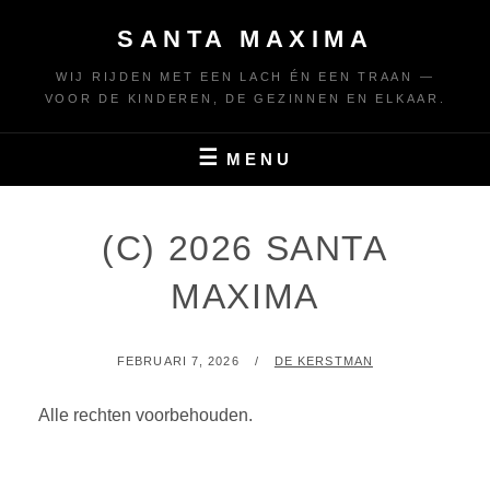
Skip
SANTA MAXIMA
to
content
WIJ RIJDEN MET EEN LACH ÉN EEN TRAAN —
VOOR DE KINDEREN, DE GEZINNEN EN ELKAAR.
MENU
(C) 2026 SANTA
MAXIMA
GEPLAATST
BY
FEBRUARI 7, 2026
DE KERSTMAN
OP
Alle rechten voorbehouden.