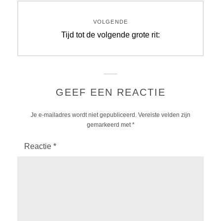
Bericht
navigatie
VOLGENDE
Volgend
Tijd tot de volgende grote rit:
bericht:
GEEF EEN REACTIE
Je e-mailadres wordt niet gepubliceerd.
Vereiste velden zijn
gemarkeerd met
*
Reactie
*